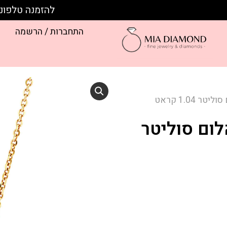
להזמנה טלפונית חייגו:
התחברות / הרשמה
 1.04 קראט
לום סוליטר