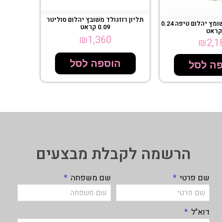
תליון רוזגולד משובץ יהלום סוליטר
תליון זהב לבן משומץ יהלום טיפה 0.24
0.09 קראט
קראט
₪
1,360
₪
2,1
הוספה לסל
ה לסל
הרשמה לקבלת מבצעים
שם פרטי
שם משפחה
דוא"ל