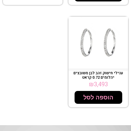
עגילי חישוק זהב לבן משובצים
יהלומים 0.72 קראט
₪
3,493
הוספה לסל