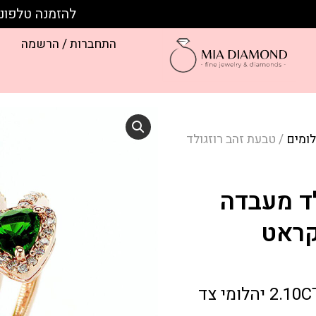
להזמנה טלפונית חייגו:
התחברות / הרשמה
לומים
/ טבעת זהב רוזגולד
ד מעבדה
2 אבני חן חיתוך משולש אמרלד 2.10CT 77 יהלומי צד