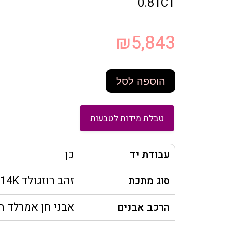
0.81CT
₪
5,843
הוספה לסל
טבלת מידות לטבעות
כן
עבודת יד
זהב רוזגולד 14K
סוג מתכת
אבני חן אמרלד 
הרכב אבנים