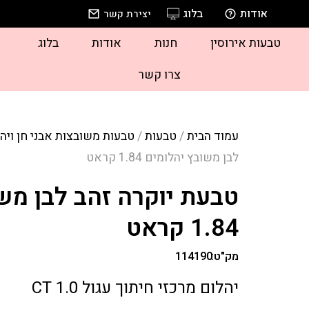
אודות
בלוג
יצירת קשר
טבעות אירוסין
חנות
אודות
בלוג
צרו קשר
עמוד הבית
/
טבעות
/
טבעות משובצות אבני חן ויה
לבן משובץ יהלומים 1.84 קראט
טבעת יוקרה זהב לבן מש
1.84 קראט
מק"ט:
114190
יהלום מרכזי חיתוך עגול 1.0 CT