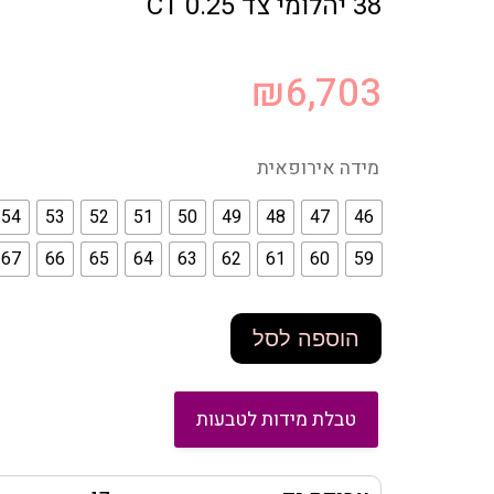
38 יהלומי צד 0.25 CT
₪
6,703
מידה אירופאית
54
53
52
51
50
49
48
47
46
67
66
65
64
63
62
61
60
59
הוספה לסל
טבלת מידות לטבעות