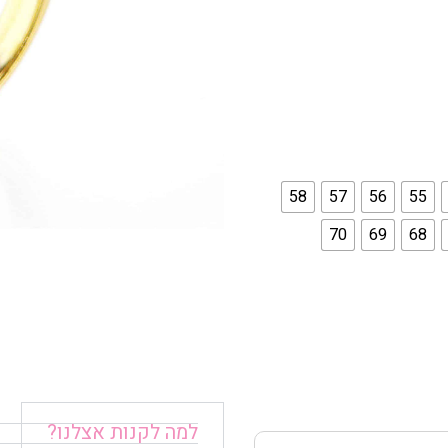
58
57
56
55
70
69
68
למה לקנות אצלנו?